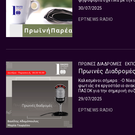
ψηφοφορία σχετικά με την υπόθεση ΟΠΕΚΕΠΕ -Ο Τίμος
την εξέλιξη της πυρκαγιάς σ
30/07/2025
ΕΡΤNEWS RADIO
ΠΡΩΙΝΕΣ ΔΙΑΔΡΟΜΕΣ
ΕΚΠ
Πρωινές Διαδρομές 
Καλεσμένοι σήμερα : -Ο Νίκος Γιατρακάς, Ανταποκριτής ΕΡΤ Πάτρας, για την εκδήλωση
φωτιάς σε εργοστάσιο ανακύκλωσης στο Αίγιο -Ο 
ΠΑΣΟΚ για την σημερινή συ
Εξεταστική που θα διερευνή
29/07/2025
ΕΡΤNEWS RADIO