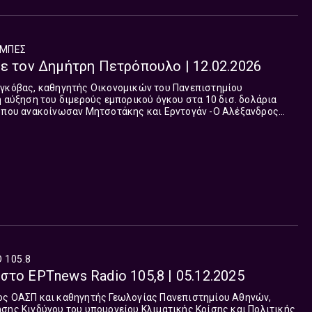
ΜΠΈΣ
με τον Δημήτρη Πετρόπουλο | 12.02.2026
η αύξηση του διμερούς εμπορικού όγκου στα 10 δισ. δολάρια
 ανακοίνωσαν Μητσοτάκης και Ερντογάν -Ο Αλέξανδρος
 Ηπείρου, προβλήματα από τις κακ...
 105.8
στο ΕΡΤnews Radio 105,8 | 05.12.2025
ος ΟΑΣΠ και καθηγητής Γεωλογίας Πανεπιστημίου Αθηνών,
σης Κινδύνου του υπουργείου Κλιματικής Κρίσης και Πολιτικής