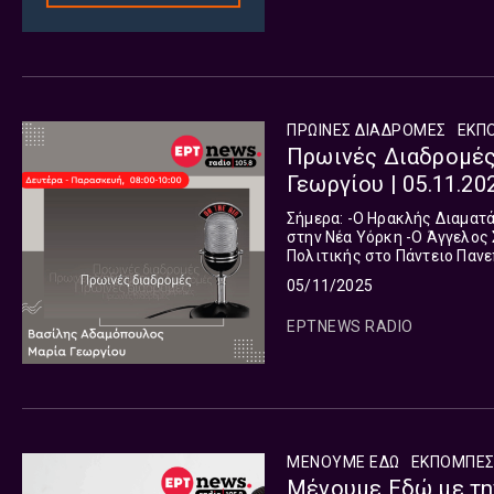
ΠΡΩΙΝΕΣ ΔΙΑΔΡΟΜΕΣ
ΕΚΠ
Πρωινές Διαδρομές
Γεωργίου | 05.11.20
Σήμερα: -O Ηρακλής Διαματάρης, εκδότης και Διευθυντής Εθνικού Κήρυκα, για τις εκλογές
στην Νέα Υόρκη -Ο Άγγελος Συρίγος, καθηγητης Διεθνους Δικαίου και Εξωτερικής
Πολιτικής στο Πάντειο Πανε
επικαιρότητα, για τον δήμαρ
05/11/2025
ΕΡΤNEWS RADIO
ΜΕΝΟΥΜΕ ΕΔΩ
ΕΚΠΟΜΠΈ
Μένουμε Εδώ με την