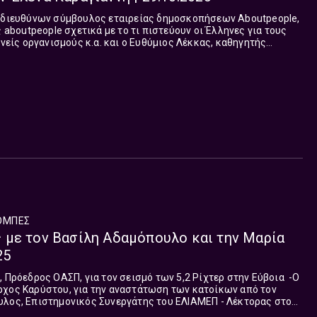
, διευθύνων σύμβουλος εταιρείας δημοσκοπήσεων Aboutpeople,
ς aboutpeople σχετικά με το τι πιστεύουν οι Έλληνες για τους
θνείς οργανισμούς κ.α. και ο Ευθύμιος Λέκκας, καθηγητής
τροφών, πρόεδρος ΟΑΣΠ, για το...
ΟΜΠΈΣ
 με τον Βασίλη Αδαμόπουλο και την Μαρία
25
ρχος Καρύστου, για την αναστάτωση των κατοίκων από τον
 Νίκαιας της Γαλλίας, για την πολιτική κρίση στη Γαλλία μετά