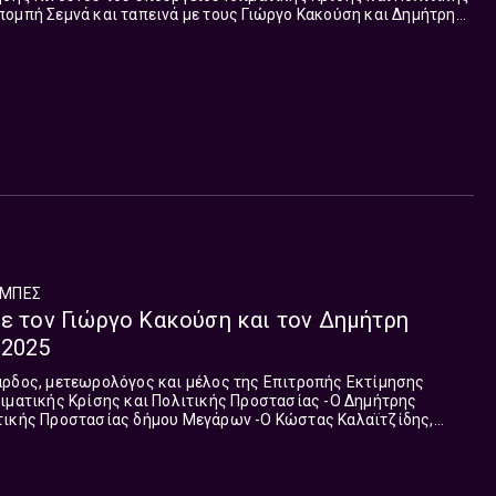
ομπή Σεμνά και ταπεινά με τους Γιώργο Κακούση και Δημήτρη
ία Byron αλλά και τη λειψυδρί...
ΜΠΈΣ
με τον Γιώργο Κακούση και τον Δημήτρη
.2025
ικής Κρίσης και Πολιτικής Προστασίας -Ο Δημήτρης
τασίας δήμου Μεγάρων -Ο Κώστας Καλαϊτζίδης,
αντιπεριφερειάρχης Ημαθίας -Ο Ευθύμιος Λέκκας, πρόεδρος ΟΑΣΠ ...