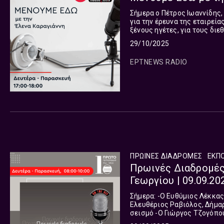
Σήμερα ο Πέτρος Ιωαννίδης
για την έρευνα της εταιρεία
ξένους ηγέτες, για τους διε
διαχείρισης φυσικών κατασ
29/10/2025
ΕΡΤNEWS RADIO
ΠΡΩΙΝΕΣ ΔΙΑΔΡΟΜΕΣ
ΕΚΠ
Πρωινές Διαδρομές
Γεωργίου | 09.09.20
Σήμερα: -Ο Ευθύμιος Λέκκας, Πρόεδρος ΟΑΣΠ, για τον σεισμό των 5,2 Ρίχτερ στην Εύβοια -Ο
Ελευθέριος Ραβιόλος, Δήμα
σεισμό -Ο Γιώργος Τζογόπουλος, Επιστημονικός Συνεργάτης του ΕΛΙΑΜΕΠ - Λέκτορας στο
Ευρωπαϊκό Πανεπιστήμιο της