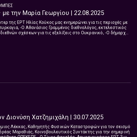
ΟΜΠΈΣ
με την Μαρία Γεωργίου | 22.08.2025
 μας ενημερώνει για τις περιοχές με
θνολόγος, εκτελεστικός
νών σχέσεων για τις εξελίξεις στο Ουκρανικό, -Ο δήμαρχος
τη μετατροπή της Μεσογείου σε hot spot λόγω της κλιματικής
ρασί μένει εκτός των δασμών Τραμπ, -Ο Αλέξανδρος
ης αμερικανικής γεωργικής σχολής που ειναι ο πρώτος
ience program, -Ο Κώστας Τσιαπακίδης
υνομίας Θεσσαλονίκης μας εξηγεί τι σχεδιάζει ο δήμος για τη
ένων πατινιών.
Read more
Σ
ν Διονύση Χατζημιχάλη | 30.07.2025