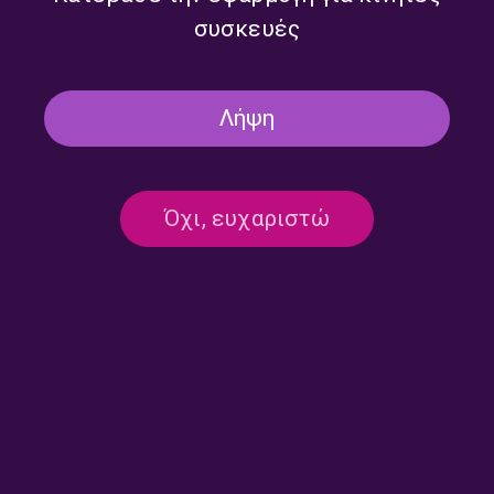
συσκευές
Λήψη
Όχι, ευχαριστώ
Επικοινωνία:
ertecho@ert.gr