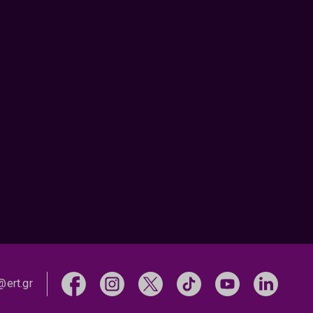
@ert.gr