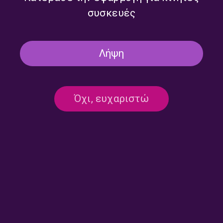
συσκευές
Λήψη
Όχι, ευχαριστώ
Επικοινωνία:
ertecho@ert.gr