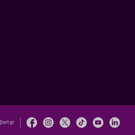
@ert.gr