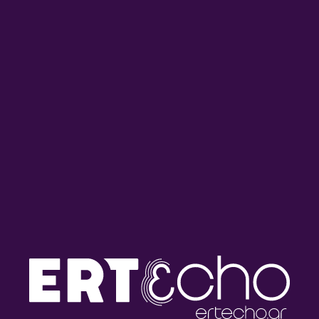
ΠΑΓΚΟΣΜΙΑ ΗΜΕΡΑ ΚΑΤΑ ΤΟΥ ΡΑΤΣΙΣΜΟΥ
“Αναπηρία: Πέρα από τα σύνορα του
σώματος” | 09.04.2025
09/04/2025
ΠΑΓΚΟΣΜΙΑ ΗΜΕΡΑ ΚΑΤΑ ΤΟΥ ΡΑΤΣΙΣΜΟΥ
“Έμφυλα στερεότυπα,
προκαταλήψεις και διακρίσεις” |
07.04.2025
05/04/2025