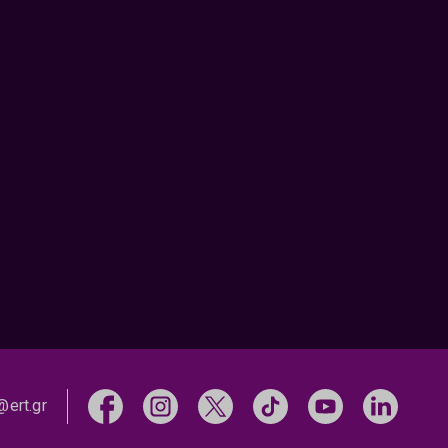
@ert.gr