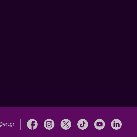
@ert.gr