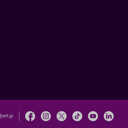
@ert.gr