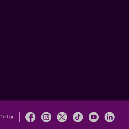
@ert.gr