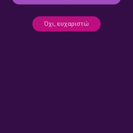
ΕΔΩ ΠΟΥ ΤΑ ΛΕΜΕ
Όχι, ευχαριστώ
Εδώ που τα Λέμε 03.07.2026
03/07/2026
ΕΝΝΕΑ ΣΤΗΝ ΕΡΤ
Εννέα στην ΕΡΤ | 30.06.2026
30/06/2026
ΕΝΝΕΑ ΣΤΗΝ ΕΡΤ
Εννέα στην ΕΡΤ | 29.06.2026