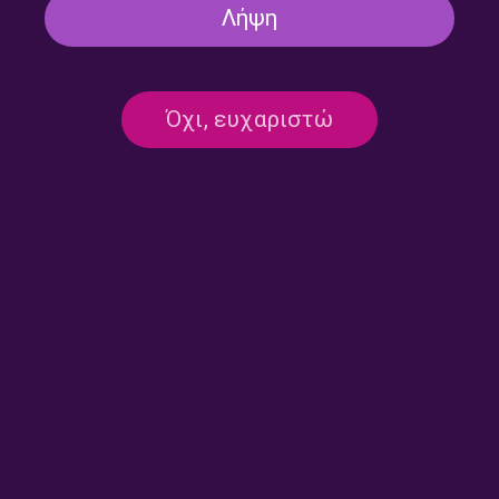
Λήψη
Όχι, ευχαριστώ
[αφιέρωμα] Άλκης Αλκαίος:
Παρ’ το Αλλιώς – με τον
ο άνθρωπος που έκανε την
Κώστα Παπαθεοδώρου |
σιωπή τραγούδι | 23.07.2026
23.07.2026
Παρ’ το Αλλιώς – με τον
Παρ’ το Αλλιώς – με τον
Κώστα Παπαθεοδώρου |
Κώστα Παπαθεοδώρου |