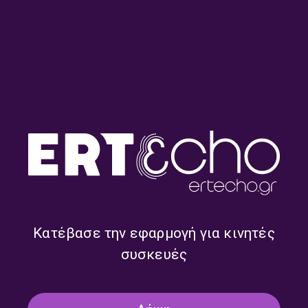
Παρ’ το Αλλιώς – με τον
[αφιέρωμα] Άλκης Αλκαίος:
Κώστα Παπαθεοδώρου |
ο άνθρωπος που έκανε την
28.07.2026
σιωπή τραγούδι | 23.07.2026
Κατέβασε την εφαρμογή για κινητές
συσκευές