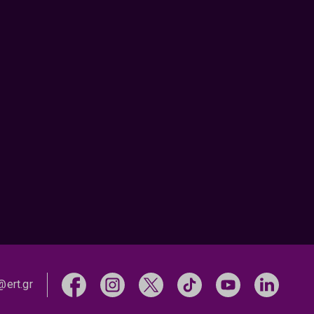
@ert.gr