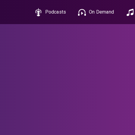
Podcasts
On Demand