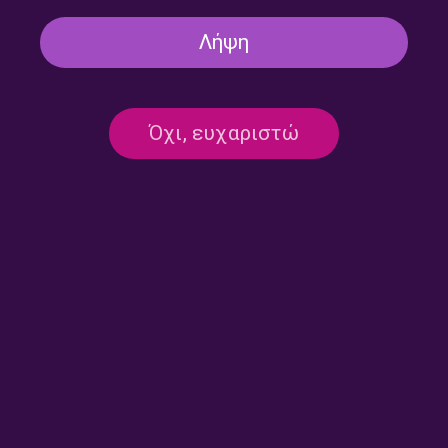
Λήψη
ΣΤΟ ΤΕΛΟΣ ΤΗΣ ΜΕΡΑΣ
Στο τέλος της μέρας με τον
Βαγγέλη Σαρρή | 28.07.2026
Όχι, ευχαριστώ
28/07/2026
ΣΤΟ ΤΕΛΟΣ ΤΗΣ ΜΕΡΑΣ
Στο τέλος της μέρας με τον
Βαγγέλη Σαρρή | 27.07.2026
27/07/2026