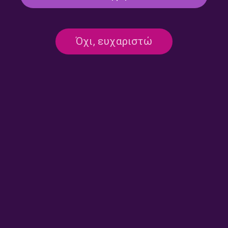
Όχι, ευχαριστώ
Πρώτο – Σαββατοκύριακο με
Πρώτο – Σαββατοκύριακο με
τον Θοδωρή Βγενή |
τον Θοδωρή Βγενή |
27.07.2025
26.07.2025