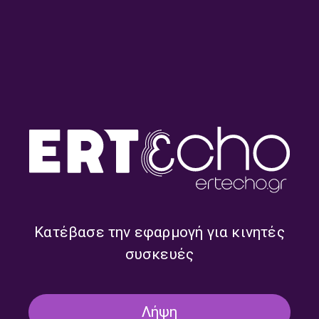
και τον κόσμο που αξίζει ν’ ακουστούν και ενδιαφέρουσες
συνεντεύξεις για την εβδομάδα που φεύγει και την εβδομάδα
που έρχεται.
Ένα δίωρο ενημέρωσης με ουσία και πολλή καλή μουσική.
TAGS
ΕΡΤNEWS RADIO
ΠΡΩΤΟ - ΣΑΒΒΑΤΟΚΥΡΙΑΚΟ
ΕΚΠΟΜΠΈΣ
ΑΝΤΩΝΗΣ ΑΓΩΝΗΣ
ΓΙΑΝΝΗΣ ΧΑΤΖΗΣΑΛΑΤΑΣ
ΘΟΔΩΡΗΣ ΤΣΙΚΑΣ
ΚΩΣΤΑΣ ΜΠΑΡΚΑΣ
ΝΙΚΟΣ ΔΕΜΕΡΤΖΗΣ
ΧΡΙΣΤΙΝΑ ΑΛΕΞΟΠΟΥΟΥ
Κατέβασε την εφαρμογή για κινητές
συσκευές
Λήψη
ΣΧΕΤΙΚΑ ONDEMAND