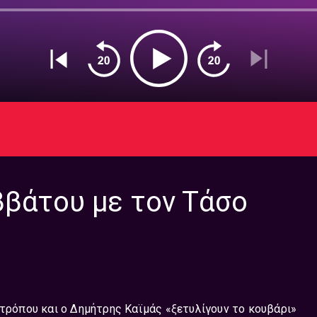
ββάτου με τον Τάσο
ιτρόπου και ο Δημήτρης Καϊμάς «ξετυλίγουν το κουβάρι»