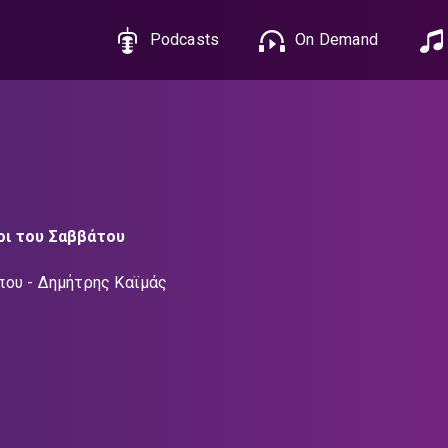
Podcasts
On Demand
ι του Σαββάτου
που
Δημήτρης Καϊμάς