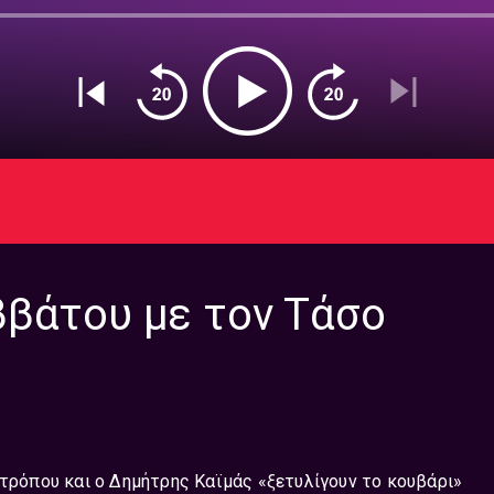
ββάτου με τον Τάσο
ιτρόπου και ο Δημήτρης Καϊμάς «ξετυλίγουν το κουβάρι»