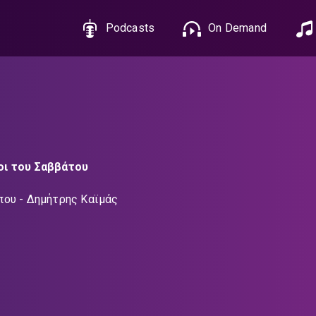
Podcasts
On Demand
ι του Σαββάτου
που
Δημήτρης Καϊμάς