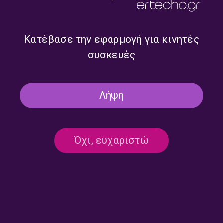
Καϊμά | 13.06.2026
Καϊμά | 06.06.2026
Κατέβασε την εφαρμογή για κινητές
συσκευές
Λήψη
Όχι, ευχαριστώ
Οι Μπαλαδόροι του
Οι Μπαλαδόροι του
Σαββάτου με τον Τάσο
Σαββάτου με τον Τάσο
Επιτρόπου και τον Δημήτρη
Επιτρόπου και τον Δημήτρη
Καϊμά | 30.05.2026
Καϊμά | 23.05.2026