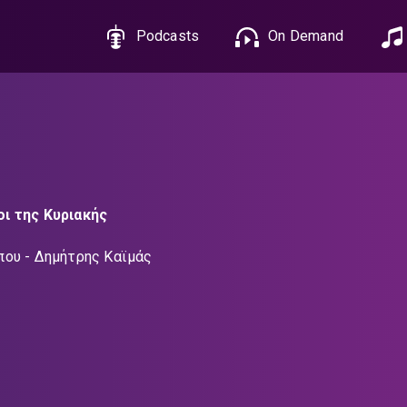
Podcasts
On Demand
ι της Κυριακής
που
Δημήτρης Καϊμάς