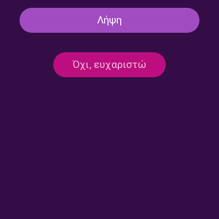
Λήψη
Όχι, ευχαριστώ
Λαϊκά Μονοπάτια με τον
Λαϊκά Μονοπάτια με τον
Γιάννη Ευθυμίου | 23.07.2026
Γιάννη Ευθυμίου | 22.07.2026