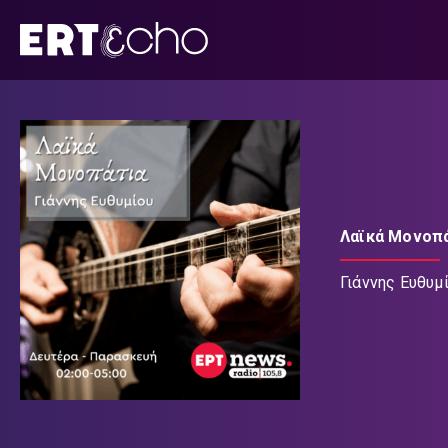
Μετάβαση
σε
περιεχόμενο
Λαϊκά Μονοπ
Γιάννης Ευθυμ