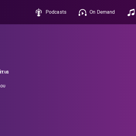
Podcasts
On Demand
άτια
ίου