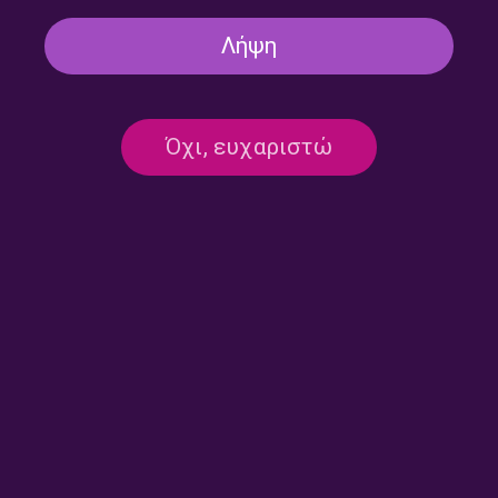
Λήψη
Όχι, ευχαριστώ
Λαϊκά Μονοπάτια με τον
Λαϊκά Μονοπάτια με τον
Γιάννη Ευθυμίου | 24.07.2026
Γιάννη Ευθυμίου | 23.07.2026