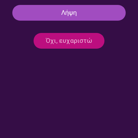
Λήψη
Όχι, ευχαριστώ
Λαϊκά Μονοπάτια με τον
Λαϊκά Μονοπάτια με τον
Γιάννη Ευθυμίου | 27.07.2026
Γιάννη Ευθυμίου | 24.07.2026