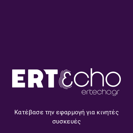
“Η Πόλη Έξω” με την Ιωάννα
“Η Πόλη Έξω” με την Ιωάννα
Ταραμπίκου | 03.08.2026
Ταραμπίκου και τον Στέλιο
Βραδέλη | 02.08.2026
“Η Πόλη Έξω” με την Ιωάννα
“Η Πόλη Έξω” με την Ιωάννα
Ταραμπίκου και τη Μαρία
Ταραμπίκου | 20.07.2026
Γεωργίου | 01.08.2026
Κατέβασε την εφαρμογή για κινητές
συσκευές