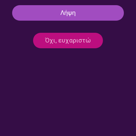
Λήψη
Όχι, ευχαριστώ
“Η Πόλη Έξω” με την Ιωάννα
“Η Πόλη Έξω” με την Ιωάννα
Ταραμπίκου | 19.07.2026
Ταραμπίκου | 18.07.2026