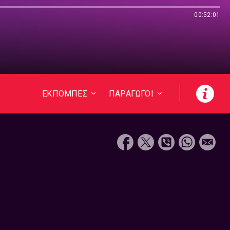
00:52:01
ΕΚΠΟΜΠΕΣ
ΠΑΡΑΓΩΓΟΙ