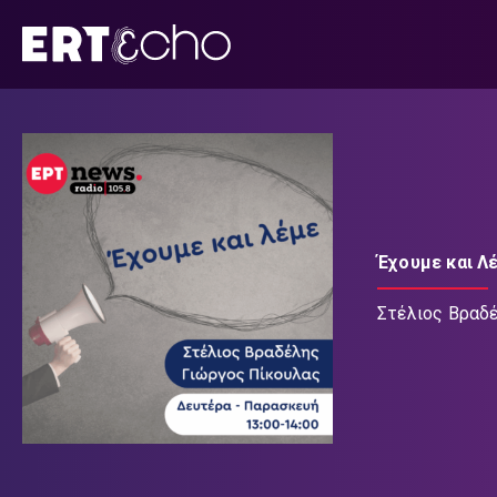
Μετάβαση
σε
περιεχόμενο
Έχουμε και Λ
Στέλιος Βραδέ