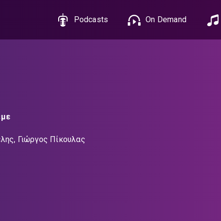
Podcasts
On Demand
έμε
λης, Γιώργος Πίκουλας