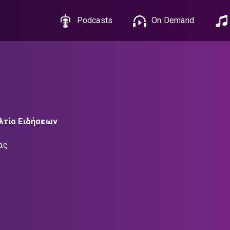
Podcasts
On Demand
λτίο Ειδήσεων
ας