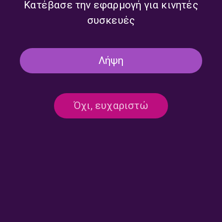
Κατέβασε την εφαρμογή για κινητές
συσκευές
Λήψη
Όχι, ευχαριστώ
Αναλυτικό Δελτίο Ειδήσεων
Αναλυτικό Δελτίο Ειδήσεων
με τον Γρηγόρη Νιάκα |
με τον Γρηγόρη Νιάκα |
28.07.2026
27.07.2026