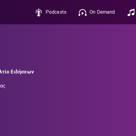
Podcasts
On Demand
λτίο Ειδήσεων
κας