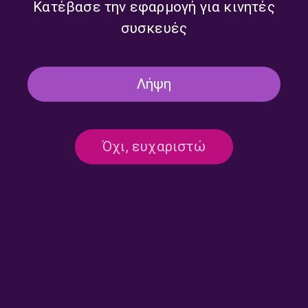
Κατέβασε την εφαρμογή για κινητές
συσκευές
Λήψη
Όχι, ευχαριστώ
Αναλυτικό Δελτίο Ειδήσεων
Αναλυτικό Δελτίο Ειδήσεων
με τον Γρηγόρη Νιάκα |
με τον Γρηγόρη Νιάκα |
28.07.2026
27.07.2026