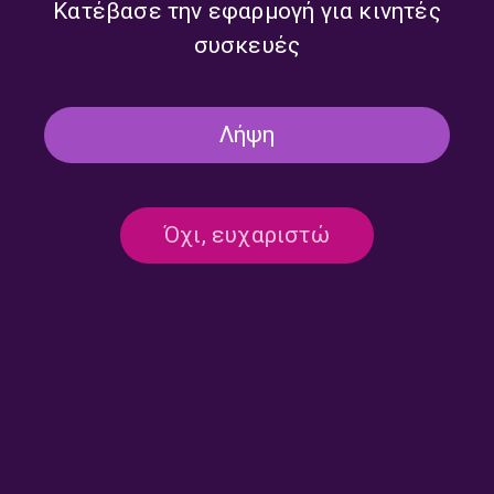
Κατέβασε την εφαρμογή για κινητές
συσκευές
Λήψη
Όχι, ευχαριστώ
Αναλυτικό Δελτίο Ειδήσεων
Αναλυτικό Δελτίο Ειδήσεων
με τον Γρηγόρη Νιάκα |
με τον Γρηγόρη Νιάκα |
27.07.2026
24.07.2026