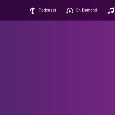
Podcasts
On Demand