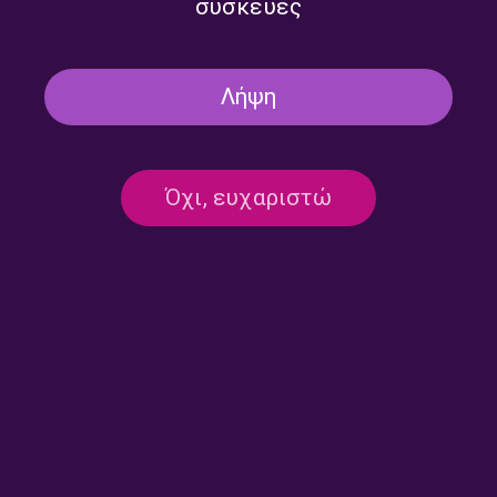
συσκευές
Λήψη
Ο Τριαντάφυλλος
Ο Γιάννης Χατζηθεοδοσίου
Καρατράντος στο ΕΡΤnews
στο ΕΡΤnews Radio 105,8 |
Radio 105,8 | 06.08.2026
05.08.2026
Όχι, ευχαριστώ
Ο Λευτέρης Κιοσσές στο
Ο Στέλιος Γερωνυμάκης στο
ΕΡΤnews Radio 105,8 |
ΕΡΤnews Radio 105,8 |
05.08.2026
05.08.2026