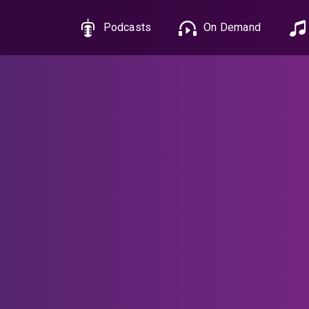
Podcasts
On Demand