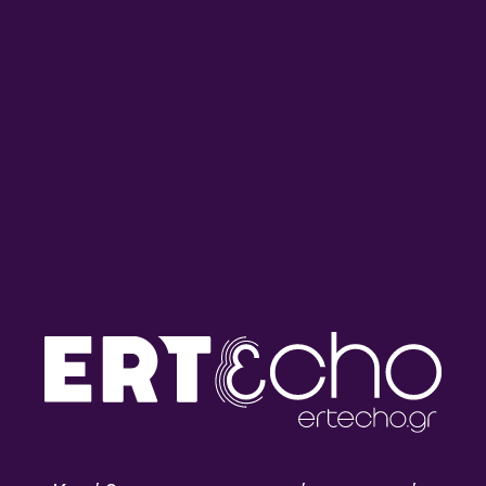
Ο Νίκος Μηλαπίδης, στο
Ο Κώστας Κατσαφάδος στο
ΕΡΤnews Radio 105,8 |
ΕΡΤnews Radio 105,8 |
06.08.2026
06.08.2026
Η Βάσω Κουτσούκου στο
Ο Γιώργος Νταλός στο
ΕΡΤnews Radio 105,8 |
ΕΡΤnews Radio 105,8 |
06.08.2026
06.08.2026