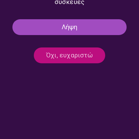
συσκευές
Λήψη
Ο Τριαντάφυλλος
Ο Γιάννης Χατζηθεοδοσίου
Καρατράντος στο ΕΡΤnews
στο ΕΡΤnews Radio 105,8 |
Radio 105,8 | 06.08.2026
05.08.2026
Όχι, ευχαριστώ
Ο Λευτέρης Κιοσσές στο
Ο Στέλιος Γερωνυμάκης στο
ΕΡΤnews Radio 105,8 |
ΕΡΤnews Radio 105,8 |
05.08.2026
05.08.2026