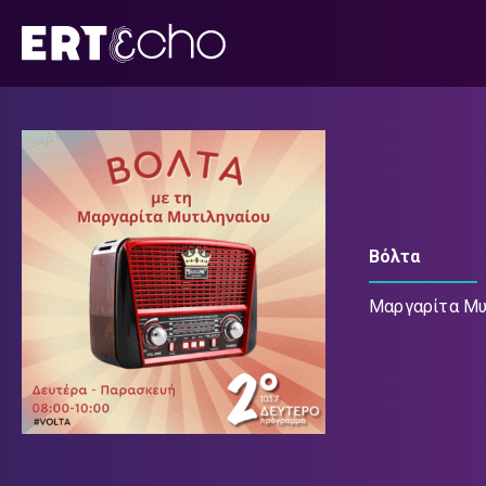
Μετάβαση
σε
περιεχόμενο
Βόλτα
Μαργαρίτα Μυ