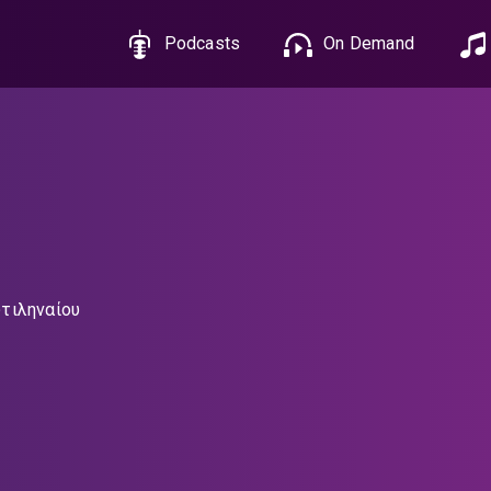
Podcasts
On Demand
τιληναίου