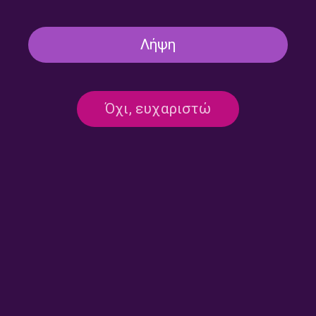
Λήψη
Το Κλειδί του Sol με τον
Το Κλειδί του Sol με τον
Όχι, ευχαριστώ
Σιδερή Πρίντεζη | 16.07.2026
Σιδερή Πρίντεζη | 15.07.2026
Ο Φοίβος Ριμένας στο
Το Κλειδί του Sol με τον