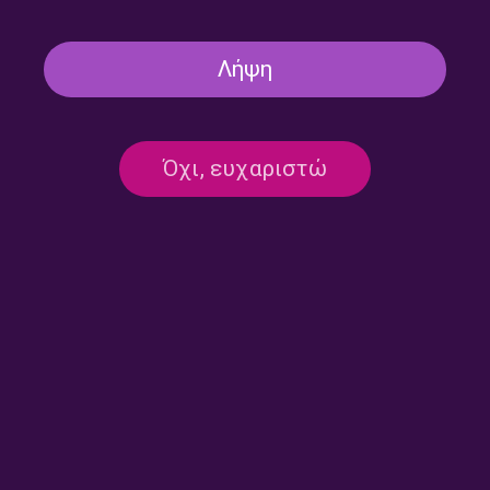
Λήψη
Το Κλειδί του Sol με τον
Το Κλειδί του Sol με τον
Όχι, ευχαριστώ
Σιδερή Πρίντεζη | 16.07.2026
Σιδερή Πρίντεζη | 15.07.2026
Ο Φοίβος Ριμένας στο
Το Κλειδί του Sol με τον