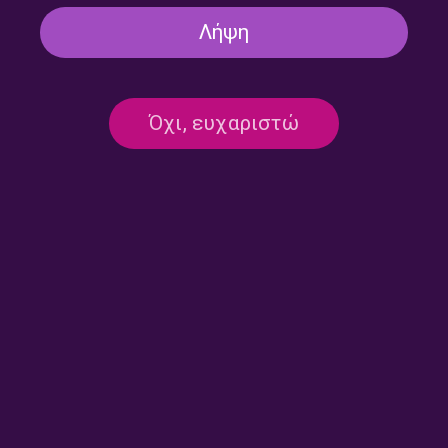
Λήψη
Το Κλειδί του Sol με τον
Το Κλειδί του Sol με τον
Σιδερή Πρίντεζη | 16.07.2026
Σιδερή Πρίντεζη | 15.07.2026
Όχι, ευχαριστώ
Ο Φοίβος Ριμένας στο
Το Κλειδί του Sol με τον
Δεύτερο Πρόγραμμα |
Σιδερή Πρίντεζη | 13.07.2026
14.07.2026