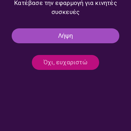
Κατέβασε την εφαρμογή για κινητές
συσκευές
Λήψη
Όχι, ευχαριστώ
Ροκ Συναναστροφές με τον
Ροκ Συναναστροφές με τον
Πάνο Χρυσοστόμου |
Πάνο Χρυσοστόμου |
13.07.2026
10.07.2026