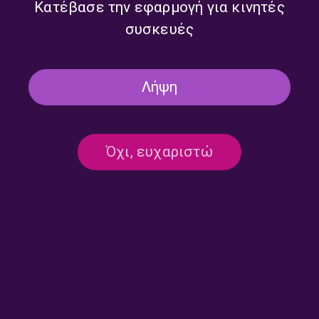
Κατέβασε την εφαρμογή για κινητές
συσκευές
Λήψη
Όχι, ευχαριστώ
Ροκ Συναναστροφές με τον
Ροκ Συναναστροφές με τον
Πάνο Χρυσοστόμου |
Πάνο Χρυσοστόμου |
13.07.2026
10.07.2026