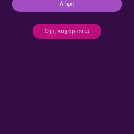
Λήψη
«Ραντεβού την Κυριακή» |
«Ραντεβού την Κυριακή» |
05.07.2026
31.05.2026
Όχι, ευχαριστώ
Δημήτρης Καταλειφός –
Αμαλία Μουτούση –
«Ραντεβού την Κυριακή» |
«Ραντεβού την Κυριακή» |
03.05.2026
19.04.2026