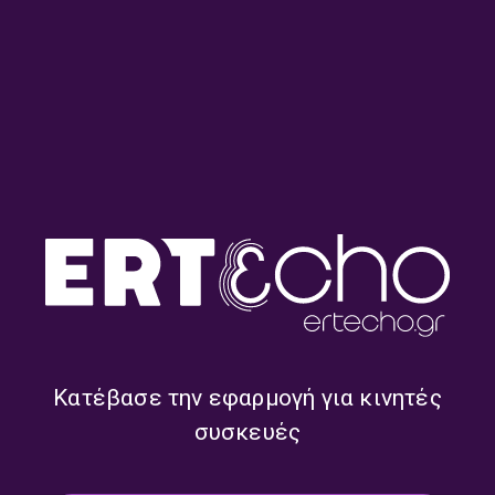
«Επίσημη» εικόνα και
«Είναι αρρώστια τα
παραλειπόμενα στη
τραγούδια / που αγαπάς να
διαδρομή του Λάκη Χαλκιά
λέω…» (β’ μέρος) | 31.07.2026
(1962 – 2026) (α’ μέρος) |
03.08.2026
Κατέβασε την εφαρμογή για κινητές
συσκευές