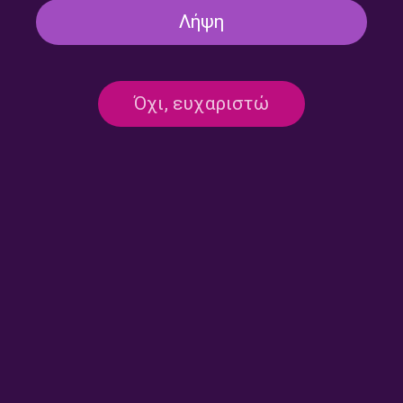
Λήψη
«Είναι αρρώστια τα
«Η Μαίρη Λίντα ανάμεσα
τραγούδια / που αγαπάς να
στην Πόλυ Πάνου και την
λέω…» (α’ μέρος) | 24.07.2026
Καίτη Γκρέυ» (β’ μέρος) |
Όχι, ευχαριστώ
23.07.2026
«Η Μαίρη Λίντα ανάμεσα
«Και παρντόν κι αν
στην Πόλυ Πάνου και την
μπουμπουνίσει και καμμία
Καίτη Γκρέυ» (α’ μέρος) |
πιστολιά!» | 21.07.2026
22.07.2026