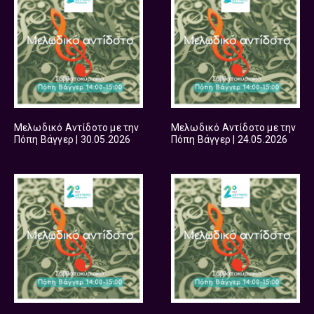
Μελωδικό Αντίδοτο με την
Μελωδικό Αντίδοτο με την
Πόπη Βάγγερ | 30.05.2026
Πόπη Βάγγερ | 24.05.2026