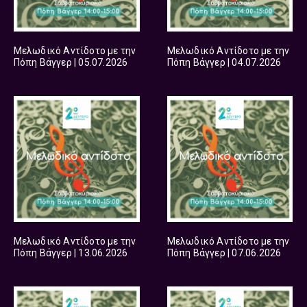
Μελωδικό Αντίδοτο με την
Μελωδικό Αντίδοτο με την
Πόπη Βάγγερ | 05.07.2026
Πόπη Βάγγερ | 04.07.2026
Μελωδικό Αντίδοτο με την
Μελωδικό Αντίδοτο με την
Πόπη Βάγγερ | 13.06.2026
Πόπη Βάγγερ | 07.06.2026