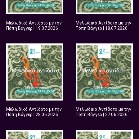
Μελωδικό Αντίδοτο με την
Μελωδικό Αντίδοτο με την
Πόπη Βάγγερ | 19.07.2026
Πόπη Βάγγερ | 18.07.2026
Μελωδικό Αντίδοτο με την
Μελωδικό Αντίδοτο με την
Πόπη Βάγγερ | 28.06.2026
Πόπη Βάγγερ | 27.06.2026