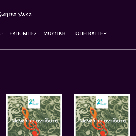
 ζωή πιο γλυκά!
Ο
ΕΚΠΟΜΠΈΣ
ΜΟΥΣΙΚΉ
ΠΟΠΗ ΒΑΓΓΕΡ