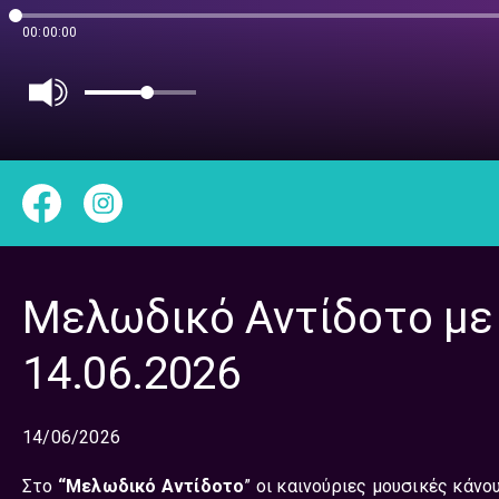
00:00:00
Μελωδικό Αντίδοτο με 
14.06.2026
14/06/2026
Στο
“Μελωδικό Αντίδοτο
” oι καινούριες μουσικές κάνο