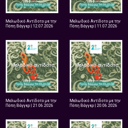
Μελωδικό Αντίδοτο με την
Μελωδικό Αντίδοτο με την
Πόπη Βάγγερ | 12.07.2026
Πόπη Βάγγερ | 11.07.2026
Μελωδικό Αντίδοτο με την
Μελωδικό Αντίδοτο με την
Πόπη Βάγγερ | 21.06.2026
Πόπη Βάγγερ | 20.06.2026