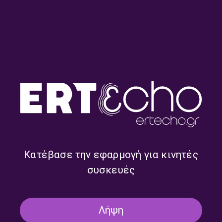
Χρίστος Γεωργάλας – “Με τα
Όλγα Λασκαράτου & Μαρία
πόδια μέχρι την αλήθεια” |
Γεωργιάδου – “Με τα πόδια
05.07.2026
μέχρι την αλήθεια” |
28.06.2026
Κατέβασε την εφαρμογή για κινητές
συσκευές
Λήψη
Βασίλης Καραποστόλης –
Μανώλης Πιμπλής & Γιάννης