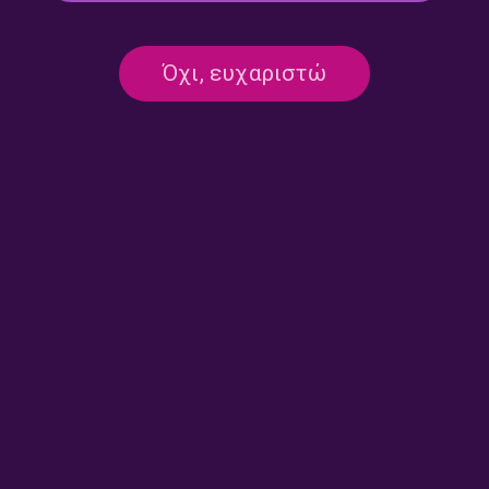
“Με τα πόδια μέχρι την
Παλαβός – “Με τα πόδια
αλήθεια” | 21.06.2026
μέχρι την αλήθεια” |
14.06.2026
Όχι, ευχαριστώ
Έρση Σωτηροπούλου – “Με
Ξενοφών Κοντιάδης – “Με τα
τα πόδια μέχρι την αλήθεια” |
πόδια μέχρι την αλήθεια” |
07.06.2026
31.05.2026