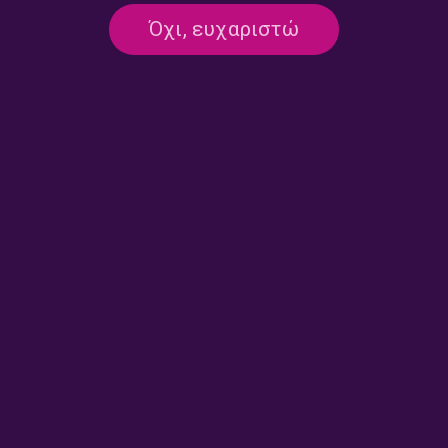
Όχι, ευχαριστώ
Έρση Σωτηροπούλου – “Με
Ξενοφών Κοντιάδης – “Με τα
τα πόδια μέχρι την αλήθεια” |
πόδια μέχρι την αλήθεια” |
07.06.2026
31.05.2026