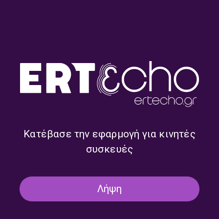
Χρίστος Γεωργάλας – “Με τα
Όλγα Λασκαράτου & Μαρία
πόδια μέχρι την αλήθεια” |
Γεωργιάδου – “Με τα πόδια
05.07.2026
μέχρι την αλήθεια” |
28.06.2026
Κατέβασε την εφαρμογή για κινητές
συσκευές
Βασίλης Καραποστόλης –
Μανώλης Πιμπλής & Γιάννης
“Με τα πόδια μέχρι την
Παλαβός – “Με τα πόδια
Λήψη
αλήθεια” | 21.06.2026
μέχρι την αλήθεια” |
14.06.2026