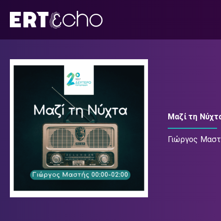
Μετάβαση
σε
περιεχόμενο
Μαζί τη Νύχτ
Γιώργος Μαστ