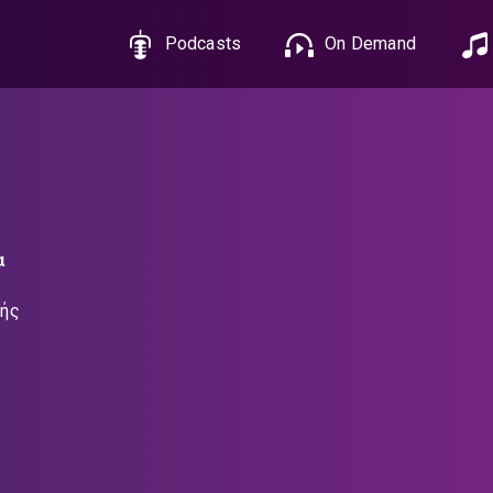
Podcasts
On Demand
α
ής