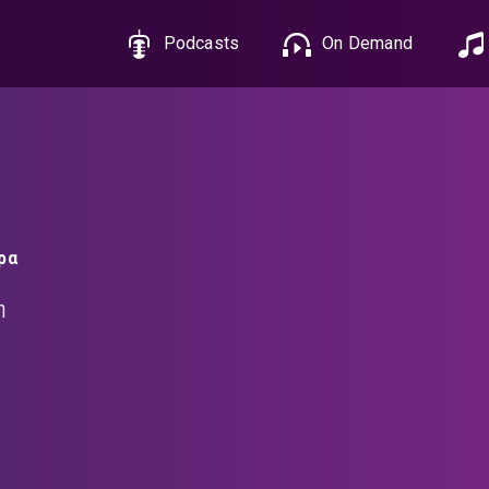
Podcasts
On Demand
ρα
η