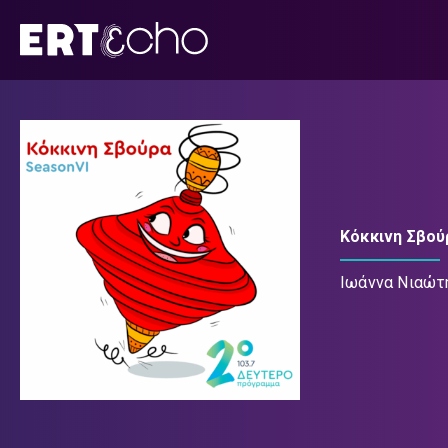
Μετάβαση
σε
περιεχόμενο
Κόκκινη Σβού
Ιωάννα Νιαώτ